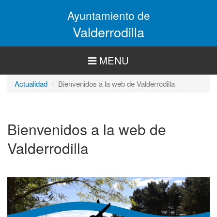
Pasar
Ayuntamiento de
al
contenido
Valderrodilla
principal
MENU
Actualidad
Bienvenidos a la web de Valderrodilla
Bienvenidos a la web de
Valderrodilla